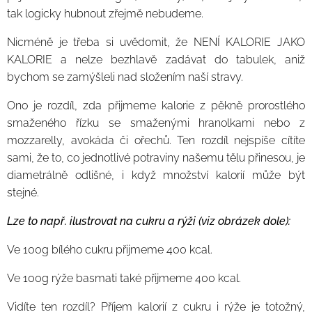
tak logicky hubnout zřejmě nebudeme.
Nicméně je třeba si uvědomit, že NENÍ KALORIE JAKO
KALORIE a nelze bezhlavě zadávat do tabulek, aniž
bychom se zamýšleli nad složením naší stravy.
Ono je rozdíl, zda přijmeme kalorie z pěkně prorostlého
smaženého řízku se smaženými hranolkami nebo z
mozzarelly, avokáda či ořechů. Ten rozdíl nejspíše cítíte
sami, že to, co jednotlivé potraviny našemu tělu přinesou, je
diametrálně odlišné, i když množství kalorií může být
stejné.
Lze to např. ilustrovat na cukru a rýži (viz obrázek dole):
Ve 100g bílého cukru přijmeme 400 kcal.
Ve 100g rýže basmati také přijmeme 400 kcal.
Vidíte ten rozdíl? Příjem kalorií z cukru i rýže je totožný,