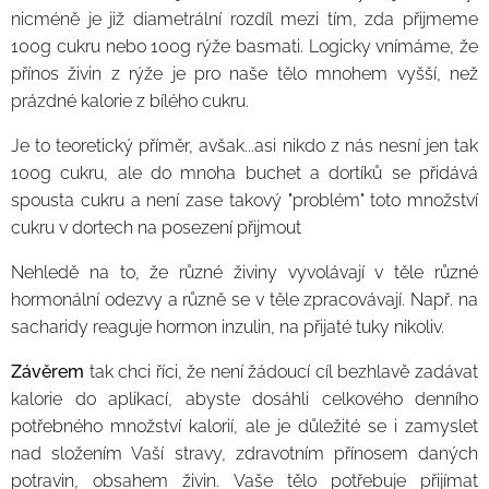
nicméně je již diametrální rozdíl mezi tím, zda přijmeme
100g cukru nebo 100g rýže basmati. Logicky vnímáme, že
přínos živin z rýže je pro naše tělo mnohem vyšší, než
prázdné kalorie z bílého cukru.
Je to teoretický příměr, avšak...asi nikdo z nás nesní jen tak
100g cukru, ale do mnoha buchet a dortíků se přidává
spousta cukru a není zase takový "problém" toto množství
cukru v dortech na posezení přijmout 😉
Nehledě na to, že různé živiny vyvolávají v těle různé
hormonální odezvy a různě se v těle zpracovávají. Např. na
sacharidy reaguje hormon inzulin, na přijaté tuky nikoliv.
Závěrem
tak chci říci, že není žádoucí cíl bezhlavě zadávat
kalorie do aplikací, abyste dosáhli celkového denního
potřebného množství kalorií, ale je důležité se i zamyslet
nad složením Vaší stravy, zdravotním přínosem daných
potravin, obsahem živin. Vaše tělo potřebuje přijímat