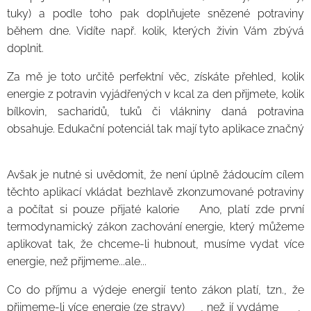
tuky) a podle toho pak doplňujete snězené potraviny
během dne. Vidíte např. kolik, kterých živin Vám zbývá
doplnit.
Za mě je toto určitě perfektní věc, získáte přehled, kolik
energie z potravin vyjádřených v kcal za den přijmete, kolik
bílkovin, sacharidů, tuků či vlákniny daná potravina
obsahuje. Edukační potenciál tak mají tyto aplikace značný
📘🧰
Avšak je nutné si uvědomit, že není úplně žádoucím cílem
těchto aplikací vkládat bezhlavě zkonzumované potraviny
a počítat si pouze přijaté kalorie☝️Ano, platí zde první
termodynamický zákon zachování energie, který můžeme
aplikovat tak, že chceme-li hubnout, musíme vydat více
energie, než přijmeme...ale...
Co do příjmu a výdeje energií tento zákon platí, tzn., že
přijmeme-li více energie (ze stravy)👩‍🍳, než jí vydáme🏊‍♂️ ,