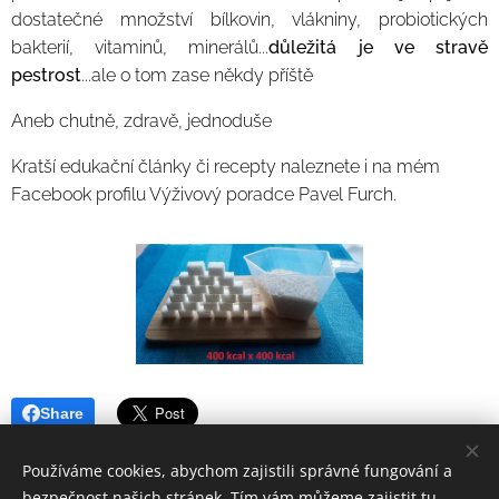
dostatečné množství bílkovin, vlákniny, probiotických
bakterií, vitaminů, minerálů...
důležitá je ve stravě
pestrost
...ale o tom zase někdy příště 🙂
Aneb chutně, zdravě, jednoduše 🙂☕️😎
Kratší edukační články či recepty naleznete i na mém
Facebook profilu Výživový poradce Pavel Furch.
Share
Používáme cookies, abychom zajistili správné fungování a
bezpečnost našich stránek. Tím vám můžeme zajistit tu