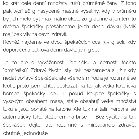
kolikrát celé denní množství tuků průměrné ženy. Z toho
pak tvoří 26 g nasycené mastné kyseliny, kdy v průměru
by jich mělo být maximálně okolo 20 g denně a jen těmito
dvěma špekáčky přesáhneme jejich denní dávku (NMK
mají pak vliv na cévní zdraví).
Rovněž najdeme ve dvou špekáčcích cca 3,5 g soli, kdy
doporučená celková denní dávka je 5 g soli.
Je to ale o vyváženosti jídelníčku a četnosti těchto
"prohřešků". Zdravý životní styl tak neznamená si již nikdy
nedat voňavý špekáček, ale všeho s mírou a je rozumné se
krotit, proto jsem chtěl poukázat na to, jak velká kalorická
bomba špekáčky jsou. I pokud koupíte špekáčky s
vysokým obsahem masa, stále obsahují velké množství
tuku a jsou bohaté na kalorie. Ale tuk na talíři nerovná se
automaticky tuku uloženém na břiše 😉Bez výčitek si tak
neb zdravě,
špekáček dejte, ale rozumně s mírou…a
chutně, jednoduše 🙂☕😎