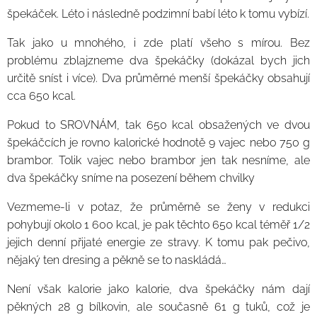
špekáček. Léto i následně podzimní babí léto k tomu vybízí.
Tak jako u mnohého, i zde platí všeho s mírou. Bez
problému zblajzneme dva špekáčky (dokázal bych jich
určitě sníst i více). Dva průměrné menší špekáčky obsahují
cca 650 kcal.
Pokud to SROVNÁM, tak 650 kcal obsažených ve dvou
špekáčcích je rovno kalorické hodnotě 9 vajec nebo 750 g
brambor. Tolik vajec nebo brambor jen tak nesníme, ale
dva špekáčky sníme na posezení během chvilky 😉
Vezmeme-li v potaz, že průměrně se ženy v redukci
pohybují okolo 1 600 kcal, je pak těchto 650 kcal téměř 1/2
jejich denní přijaté energie ze stravy. K tomu pak pečivo,
nějaký ten dresing a pěkně se to naskládá…
Není však kalorie jako kalorie, dva špekáčky nám dají
pěkných 28 g bílkovin, ale současně 61 g tuků, což je