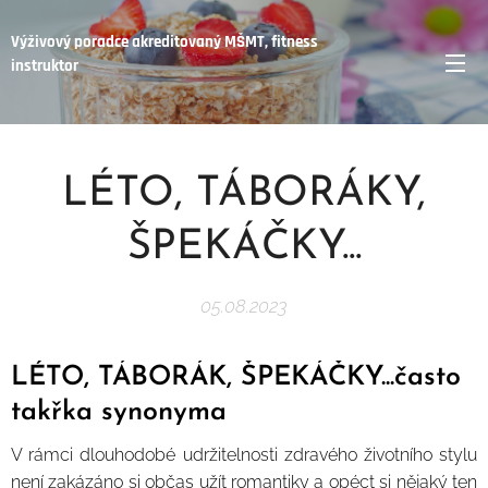
Výživový poradce akreditovaný MŠMT, fitness
instruktor
LÉTO, TÁBORÁKY,
ŠPEKÁČKY...
05.08.2023
LÉTO, TÁBORÁK, ŠPEKÁČKY...často
takřka synonyma 🔥
V rámci dlouhodobé udržitelnosti zdravého životního stylu
není zakázáno si občas užít romantiky a opéct si nějaký ten