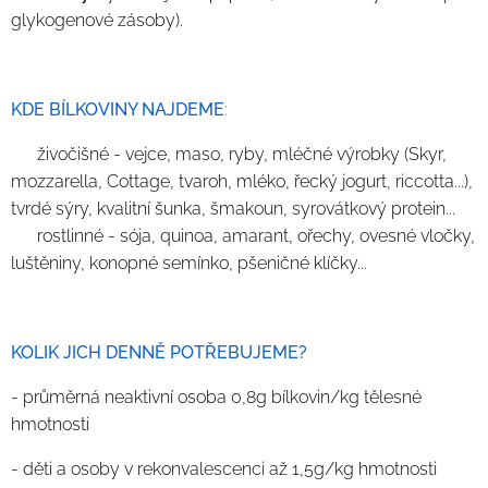
glykogenové zásoby).
KDE BÍLKOVINY NAJDEME
:
🥩
živočišné - vejce, maso, ryby, mléčné výrobky (Skyr,
mozzarella, Cottage, tvaroh, mléko, řecký jogurt, riccotta...),
tvrdé sýry, kvalitní šunka, šmakoun, syrovátkový protein...
🥜
rostlinné - sója, quinoa, amarant, ořechy, ovesné vločky,
luštěniny, konopné semínko, pšeničné klíčky...
KOLIK JICH DENNĚ POTŘEBUJEME?
- průměrná neaktivní osoba 0,8g bílkovin/kg tělesné
hmotnosti
- děti a osoby v rekonvalescenci až 1,5g/kg hmotnosti