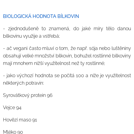
BIOLOGICKÁ HODNOTA BÍLKOVIN
- zjednodušeně to znamená, do jaké míry tělo danou
bílkovinu využije a vstřebá;
- ač vegani často mluví o tom, že např. sója nebo luštěniny
obsahují velké množství bílkovin, bohužel rostlinné bílkoviny
mají mnohem nižší využitelnost než ty rostlinné;
- jako výchozí hodnota se počítá 100 a níže je využitelnost
některých potravin:
Syrovátkový protein 96
Vejce 94
Hovězí maso 91
Mléko 90