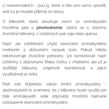
c) neesenciálních - jsou ty, které si tělo umí samo vytvořit,
aniž by je muselo přijímat ze stravy
O bílkovině, která obsahuje všech 20 aminokyselin
hovoříme jako o
plnohodnotné
. Jedná se o všechny
živočišné bílkoviny, z rostlinných pak sója nebo quinoa.
Např. ale luštěninám chybí esenciální aminokyselina
methionin a obilovinám naopak lysin. Pokud někdo
nekonzumuje živočišné potraviny, lze kombinovat např.
luštěniny s obilovinami (třeba čočku s chlebem), ale už je
složitější bílkoviny vzájemně kombinovat a jejich
využitelnost je nízká.
Platí zde Rubnerův zákon limitní aminokyseliny -
zjednodušeně to znamená, že z bílkoviny bude využito jen
tolik aminokyselin, kolik odpovídá množství nejméně
zastoupené esenciální aminokyseliny.