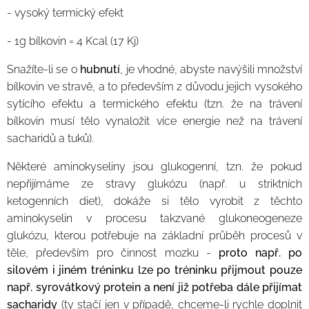
- vysoký termický efekt
- 1g bílkovin = 4 Kcal (17 Kj)
Snažíte-li se o
hubnutí
, je vhodné, abyste navýšili množství
bílkovin ve stravě, a to především z důvodu jejich vysokého
sytícího efektu a termického efektu (tzn. že na trávení
bílkovin musí tělo vynaložit více energie než na trávení
sacharidů a tuků).
Některé aminokyseliny jsou glukogenní, tzn. že pokud
nepřijímáme ze stravy glukózu (např. u striktních
ketogenních diet), dokáže si tělo vyrobit z těchto
aminokyselin v procesu takzvané glukoneogeneze
glukózu, kterou potřebuje na základní průběh procesů v
těle, především pro činnost mozku -
proto např. po
silovém i jiném tréninku lze po tréninku přijmout pouze
např. syrovátkový protein a není již potřeba dále přijímat
sacharidy
(ty stačí jen v případě, chceme-li rychle doplnit