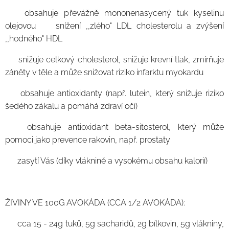
🥑 obsahuje převážně mononenasycený tuk kyselinu
olejovou ➡️ snížení ,,zlého" LDL cholesterolu a zvýšení
,,hodného" HDL
🥑 snižuje celkový cholesterol, snižuje krevní tlak, zmírňuje
záněty v těle a může snižovat riziko infarktu myokardu
🥑 obsahuje antioxidanty (např. lutein, který snižuje riziko
šedého zákalu a pomáhá zdraví očí)
🥑 obsahuje antioxidant beta-sitosterol, který může
pomoci jako prevence rakovin, např. prostaty
🥑 zasytí Vás (díky vláknině a vysokému obsahu kalorií)
ŽIVINY VE 100G AVOKÁDA (CCA 1/2 AVOKÁDA):
🥑 cca 15 - 24g tuků, 5g sacharidů, 2g bílkovin, 5g vlákniny,