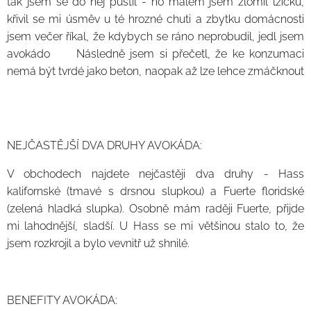
tak jsem se do něj pustil - no málem jsem zlomil lžičku,
křivil se mi úsměv u té hrozné chuti a zbytku domácnosti
jsem večer říkal, že kdybych se ráno neprobudil, jedl jsem
avokádo 🤣 Následně jsem si přečetl, že ke konzumaci
nemá být tvrdé jako beton, naopak až lze lehce zmáčknout
🙉
NEJČASTĚJŠÍ DVA DRUHY AVOKÁDA:
V obchodech najdete nejčastěji dva druhy - Hass
kalifornské (tmavé s drsnou slupkou) a Fuerte floridské
(zelená hladká slupka). Osobně mám raději Fuerte, přijde
mi lahodnější, sladší. U Hass se mi většinou stalo to, že
jsem rozkrojil a bylo vevnitř už shnilé.
BENEFITY AVOKÁDA: