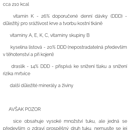
cca 210 kcal
🥑 vitamin K - 26% doporučené denní dávky (DDD) -
důležitý pro srážlivost krve a tvorbu kostní tkáně
🥑 vitaminy A, E, K, C, vitaminy skupiny B
🥑 kyselina listová - 20% DDD (nepostradatelná především
v těhotenství a při kojení)
🥑 draslík - 14% DDD - přispívá ke snížení tlaku a snížení
rizika mrtvice
🥑 další důležité minerály a živiny
❗️AVŠAK POZOR❗️
🥑 sice obsahuje vysoké množství tuku, ale jedná se
především o zdraví prospěšný druh tuku, nemusíte se jej