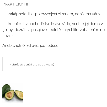
PRAKTICKÝ TIP:
🥑 zakápnete-li jej po rozkrojení citronem, nezčerná Vám
🥑 koupíte-li v obchodě tvrdé avokádo, nechte jej doma 2-
3 dny dozrát v pokojové teplotě (urychlíte zabalením do
novin)
Aneb chutně, zdravě, jednoduše🙂☕️😎
(obrázek použit z pixabay.com)