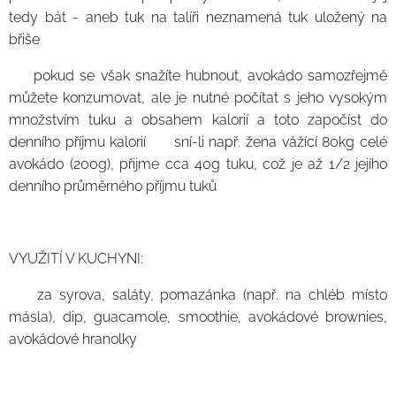
tedy bát - aneb tuk na talíři neznamená tuk uložený na
břiše
🥑 pokud se však snažíte hubnout, avokádo samozřejmě
můžete konzumovat, ale je nutné počítat s jeho vysokým
množstvím tuku a obsahem kalorií a toto započíst do
denního příjmu kalorií ➡️ sní-li např. žena vážící 80kg celé
avokádo (200g), přijme cca 40g tuku, což je až 1/2 jejího
denního průměrného příjmu tuků
VYUŽITÍ V KUCHYNI:
🥑 za syrova, saláty, pomazánka (např. na chléb místo
másla), dip, guacamole, smoothie, avokádové brownies,
avokádové hranolky